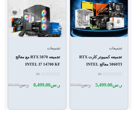
تجميعات
تجميعات
تجميعه كمبيوتر كارت RTX
تجميعه RTX 5070 مع معالج
5060TI معالج INTEL
INTEL I7 14700 KF
I514400F BNN
(0)
(0)
تم
تم
التقييم
التقييم
5,10
ر.س
5,499.00
ر.س
5,999.00
ر.س
8,499.00
ر.س
9,500.00
0
0
من
من
5
5