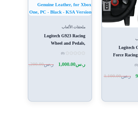
ملحقات الألعاب
Logitech G923 Racing
ب
Wheel and Pedals,
Logitech 
TRUEFORCE Feedback,
(0)
Force Racing
Responsive Driving Design,
تم
Floor Pedals,
التقييم
ر.س
1,000.00
ر.س
1,200.00
(0)
Dual Clutch Launch
0
Feedback, Sta
من
Control, Genuine Leather,
5
9
ر.س
1,100.00
Paddle Shifte
for Xbox One, PC - Black
Steering Whee
- KSA Version
PS5 Pro, PS
Mac - Black - 