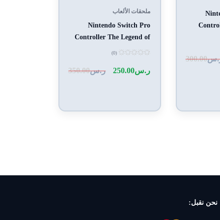
ملحقات الألعاب
Nint
Nintendo Switch Pro
Control
Controller The Legend of
Zelda
(0)
.س
300.00
تم
التقييم
ر.س
250.00
ر.س
350.00
0
من
5
نحن نقبل: