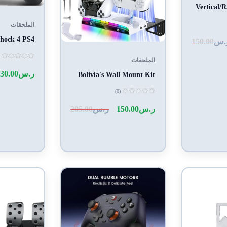
Vertical/
الملحقات
hock 4 PS4
.س
150.00
الملحقات
تم
التقييم
ر.س
30.00
Bolivia's Wall Mount Kit
0
من
5
(0)
تم
التقييم
ر.س
150.00
ر.س
205.00
0
من
5