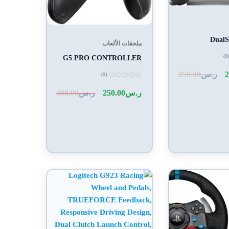
DualS
ملحقات الألعاب
(0)
G5 PRO CONTROLLER
2
ر.س
250.00
(0)
تم
التقييم
ر.س
250.00
ر.س
380.00
0
من
5