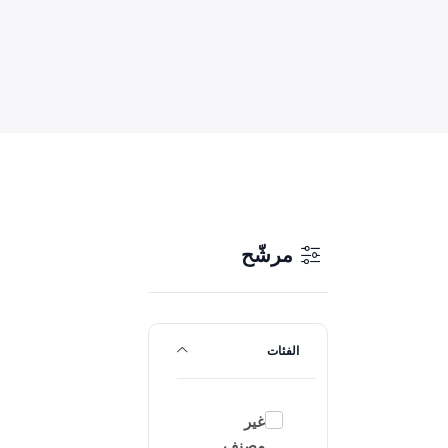
مرشّح
الفئات
غير
مصنف