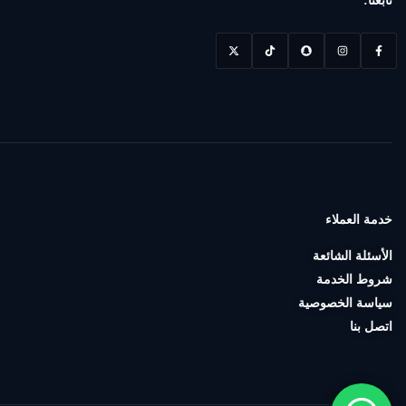
تابعنا:
(1)
ملحقات
الألعاب
(10)
Installments
Pc
Build
(6)
كمبيوتر
محمول
خدمة العملاء
(24)
الأسئلة الشائعة
Mobile
شروط الخدمة
(17)
سياسة الخصوصية
الشاشات
اتصل بنا
(17)
اخري
(5)
ملحقات