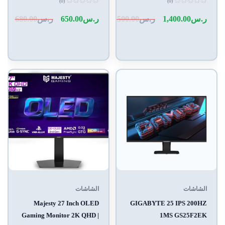
(0)
(0)
1ms، FAST IPS، HDR400،
FAST IPS، HDR400، G-
تم
تم
التقييم
التقييم
ر.س
1,400.00
ر.س
1,500.00
ر.س
650.00
ر.س
680.00
G-SYNC & FreeSync
SYNC & FreeSyn
0
0
من
من
5
5
الشاشات
الشاشات
Majesty 27 Inch OLED
GIGABYTE 25 IPS 200HZ
Gaming Monitor 2K QHD |
1MS GS25F2EK