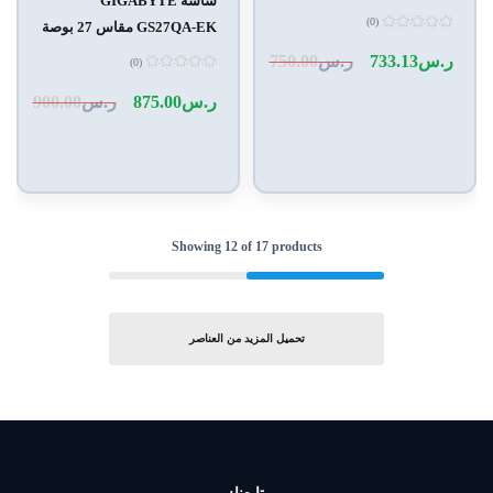
شاشة GIGABYTE
IPS دقة 2K 180Hz
(0)
GS27QA-EK مقاس 27 بوصة
تم
IPS دقة 2K 180Hz
التقييم
ر.س
733.13
ر.س
750.00
(0)
0
من
تم
5
التقييم
ر.س
875.00
ر.س
900.00
0
من
5
Showing
12
of
17
products
تحميل المزيد من العناصر