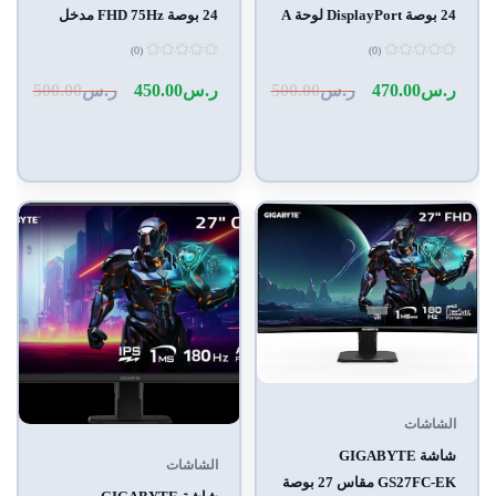
24 بوصة DisplayPort لوحة A
24 بوصة FHD 75Hz مدخل
لون أسود
DisplayPort
(0)
(0)
تم
تم
التقييم
التقييم
ر.س
470.00
ر.س
500.00
ر.س
450.00
ر.س
500.00
0
0
من
من
5
5
الشاشات
شاشة GIGABYTE
الشاشات
GS27FC-EK مقاس 27 بوصة