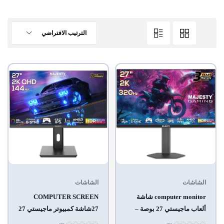
الترتيب الافتراضي
الشاشات
الشاشات
computer monitor شاشة
COMPUTER SCREEN
ألعاب ماجيستي 27 بوصة –
27شاشة كمبيوتر ماجيستي 27
QHD 2K، 320Hz، 0.5ms،
بوصة – QHD 2K، 144Hz،