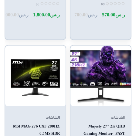
QD-OLED | 280Hz | 0.03ms
(0)
(0)
| HDR400 | 157% sRGB |
تم
تم
التقييم
التقييم
ر.س
570.00
ر.س
700.00
ر.س
1,800.00
ر.س
2,000.00
10-Bit | G-SYNC &
0
0
من
من
FreeSync | HDMI 2.1 | DP &
5
5
USB-C | VESA | Built-in
Speakers | RGB Rear |
Flexible Stand
الشاشات
الشاشات
MSI MAG 276 CXF 280HZ
Majesty 27" 2K QHD
0.5MS HDR
Gaming Monitor | FAST