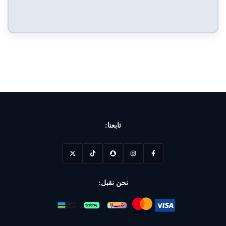
من
5
تابعنا:
نحن نقبل: