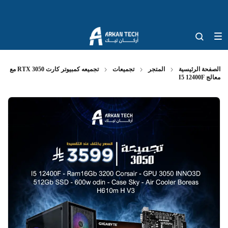
الصفحة الرئيسية
المتجر
تجميعات
تجميعه كمبيوتر كارت RTX 3050 مع
معالج I5 12400F