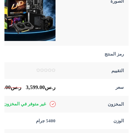
الصورة
رمز المنتج
التقييم
تم
التقييم
0
ر.س
3,599.00
ر.س
,000.00
سعر
من
5
غير متوفر في المخزون
المخزون
الوزن
5400 جرام