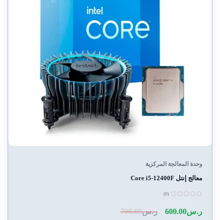
وحدة المعالجة المركزية
معالج إنتل Core i5-12400F
(0)
تم
التقييم
ر.س
600.00
ر.س
700.00
0