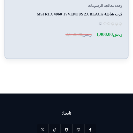
وحدة معالجة الرسومات
كرت شاشة MSI RTX 4060 Ti VENTUS 2X BLACK
(0)
تم
التقييم
ر.س
1,900.00
ر.س
2,050.00
0
من
5
تابعنا: