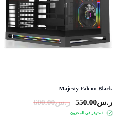
Majesty Falcon Black
ر.س
550.00
ر.س
600.00
1 متوفر في المخزون